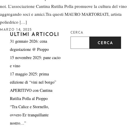
noi. L’associazione Cantina Rutilia Polla promuove la cultura del vino
aggregando soci e amici.Tra questi MAURO MARTORIATI, artista
poliedrico […]
P
MARZO 14, 2025
CERCA
O
ULTIMI ARTICOLI
S
31 gennaio 2026: cena
T
CERCA
E
D
degustazione @ Pioppo
O
N
15 novembre 2025: pane cacio
e vino
17 maggio 2025: prima
edizione di “vini nel borgo”
APERITIVO con Cantina
Rutilia Polla al Pioppo
“Tra Calice e Stornello,
ovvero Er tranquillante
nostro…”