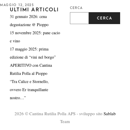
P
MAGGIO 12, 2025
CERCA
O
ULTIMI ARTICOLI
S
31 gennaio 2026: cena
T
CERCA
E
D
degustazione @ Pioppo
O
N
15 novembre 2025: pane cacio
e vino
17 maggio 2025: prima
edizione di “vini nel borgo”
APERITIVO con Cantina
Rutilia Polla al Pioppo
“Tra Calice e Stornello,
ovvero Er tranquillante
nostro…”
2026 © Cantina Rutilia Polla APS - sviluppo sito
Sablab
Team