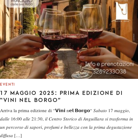
EVENTI
17 MAGGIO 2025: PRIMA EDIZIONE DI
“VINI NEL BORGO”
Arriva la prima edizione di “𝗩𝗶𝗻𝗶 n𝗲𝗹 𝗕𝗼𝗿𝗴𝗼“ 𝑆𝑎𝑏𝑎𝑡𝑜 17 𝑚𝑎𝑔𝑔𝑖𝑜,
𝑑𝑎𝑙𝑙𝑒 16:00 𝑎𝑙𝑙𝑒 21:30, 𝑖𝑙 𝐶𝑒𝑛𝑡𝑟𝑜 𝑆𝑡𝑜𝑟𝑖𝑐𝑜 𝑑𝑖 𝐴𝑛𝑔𝑢𝑖𝑙𝑙𝑎𝑟𝑎 𝑠𝑖 𝑡𝑟𝑎𝑠𝑓𝑜𝑟𝑚𝑎 𝑖𝑛
𝑢𝑛 𝑝𝑒𝑟𝑐𝑜𝑟𝑠𝑜 𝑑𝑖 𝑠𝑎𝑝𝑜𝑟𝑖, 𝑝𝑟𝑜𝑓𝑢𝑚𝑖 𝑒 𝑏𝑒𝑙𝑙𝑒𝑧𝑧𝑎 𝑐𝑜𝑛 𝑙𝑎 𝑝𝑟𝑖𝑚𝑎 𝑑𝑒𝑔𝑢𝑠𝑡𝑎𝑧𝑖𝑜𝑛𝑒
𝑑𝑖𝑓𝑓𝑢𝑠𝑎 […]